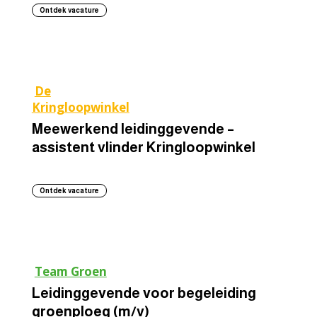
Ontdek vacature
De
Kringloopwinkel
Wevelgem
Zwevegem
Meewerkend leidinggevende –
assistent vlinder Kringloopwinkel
Ontdek vacature
Team Groen
Leidinggevende voor begeleiding
groenploeg (m/v)